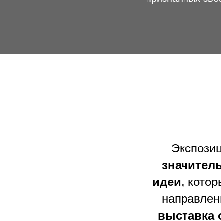
Экспози
значител
идеи
, кото
направлен
выставка