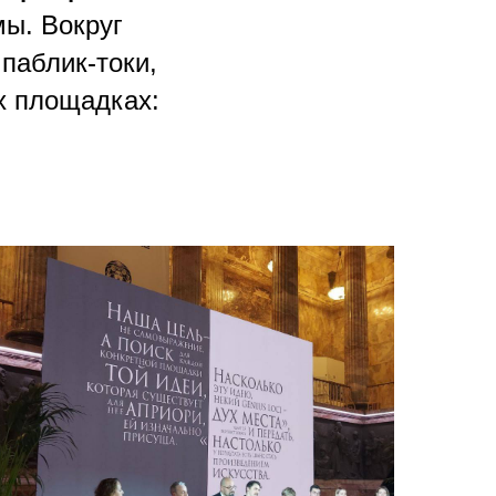
мы. Вокруг
паблик-токи,
их площадках: