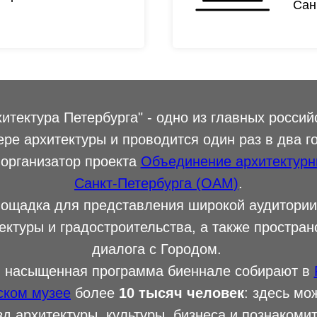
Сан
итектура Петербурга" - одно из главных россий
ре архитектуры и проводится один раз в два г
 организатор проекта
Объединение архитектурн
Санкт-Петербурга (ОАМ)
.
лощадка для представления широкой аудитории
ектуры и градостроительства, а также простран
диалога с Городом.
и насыщенная программа биеннале собирают в
ском музее
более
10 тысяч человек
: здесь мо
зд архитектуры, культуры, бизнеса и познакоми