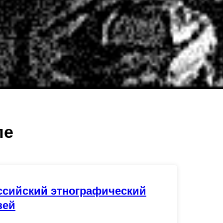
ле
ссийский этнографический
зей