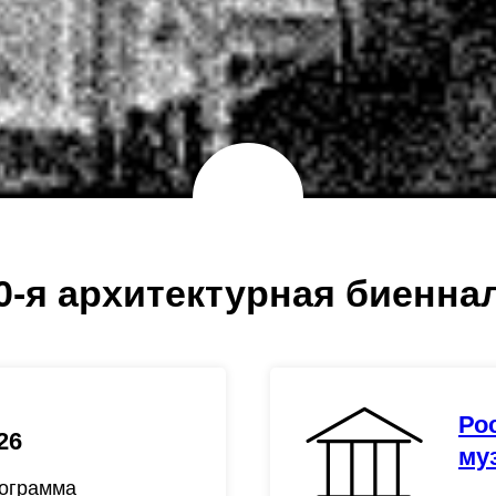
0-я архитектурная биенна
Ро
26
му
рограмма