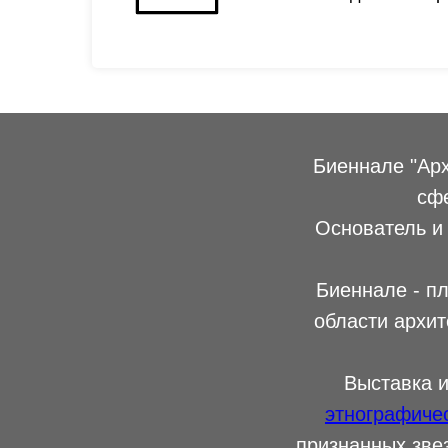
Биеннале "Арх
сфе
Основатель и
Биеннале - п
области архит
Выставка 
этнографиче
признанных зве