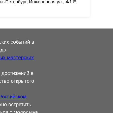
кт-Петербург, Инженерная ул., 4/1 Е
ских событий в
ода.
ых мастерских
 достижений в
ство открытого
Российском
жно встретить
ться с молодыми