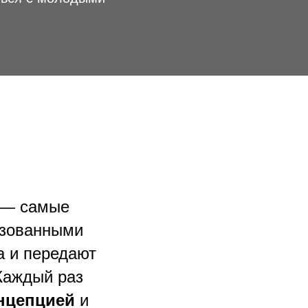
 — самые
изованными
а и передают
Каждый раз
нцепцией
и